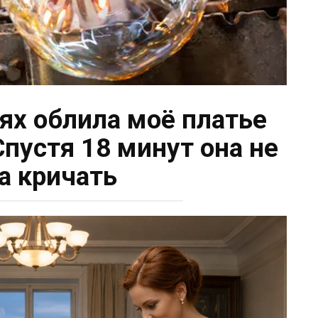
тях облила моё платье
Спустя 18 минут она не
а кричать