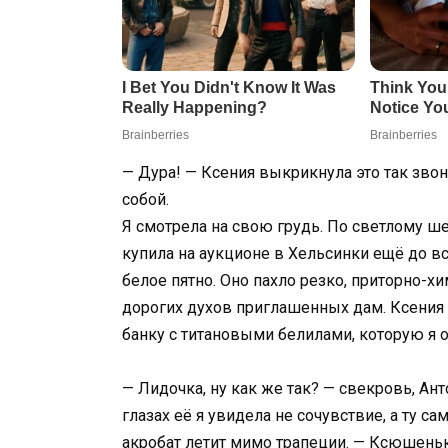
— Дура! — Ксения выкрикнула это так звонко
собой.
Я смотрела на свою грудь. По светлому ш
купила на аукционе в Хельсинки ещё до вс
белое пятно. Оно пахло резко, приторно-х
дорогих духов приглашенных дам. Ксения 
банку с титановыми белилами, которую я 
— Лидочка, ну как же так? — свекровь, Ан
глазах её я увидела не сочувствие, а ту са
акробат летит мимо трапеции. — Ксюшеньк