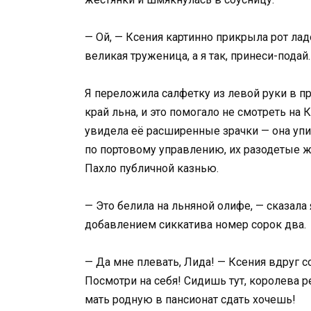
— Ой, — Ксения картинно прикрыла рот ладо
великая труженица, а я так, принеси-подай.
Я переложила салфетку из левой руки в 
край льна, и это помогало не смотреть на 
увидела её расширенные зрачки — она упи
по портовому управлению, их разодетые же
Пахло публичной казнью.
— Это белила на льняной олифе, — сказала 
добавлением сиккатива номер сорок два.
— Да мне плевать, Лида! — Ксения вдруг с
Посмотри на себя! Сидишь тут, королева 
мать родную в пансионат сдать хочешь!