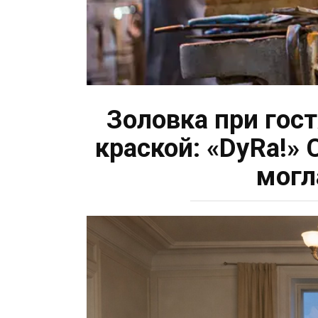
Золовка при гос
краской: «DуRа!» 
могл