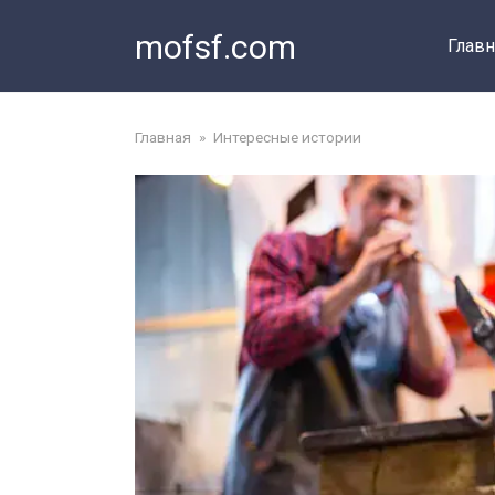
Перейти
mofsf.com
к
Главн
контенту
Главная
»
Интересные истории