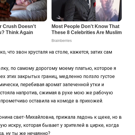
, что звон хрусталя на столе, кажется, затих сам
елку, по самому дорогому моему платью, которое я
ех этих закрытых границ, медленно ползло густое
имически, перебивая аромат запеченной утки и
стояла напротив, сжимая в руке мою же рабочую
опрометчиво оставила на комоде в прихожей.
тонина свет-Михайловна, прижала ладонь к щеке, но в
мую искру, которая бывает у зрителей в цирке, когда
а, ну ты же нечаянно?