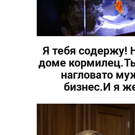
Я тебя содержу! 
доме кормилец.Ты
нагловато муж
бизнес.И я ж