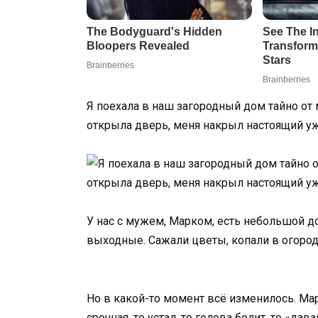
Я поехала в наш загородный дом тайно от м
открыла дверь, меня накрыл настоящий у
У нас с мужем, Марком, есть небольшой 
выходные. Сажали цветы, копали в огороде
Но в какой-то момент всё изменилось. Мар
срочная, то устал, то голова болит, то «дав