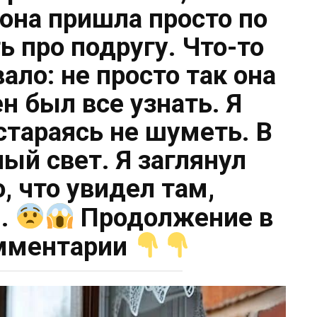
 она пришла просто по
ь про подругу. Что-то
ало: не просто так она
н был все узнать. Я
стараясь не шуметь. В
лый свет. Я заглянул
о, что увидел там,
я.
Продолжение в
мментарии