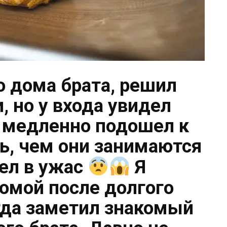
 дома брата, решил
и, но у входа увидел
 медленно подошел к
ть, чем они занимаются
шел в ужас
Я
омой после долгого
огда заметил знакомый