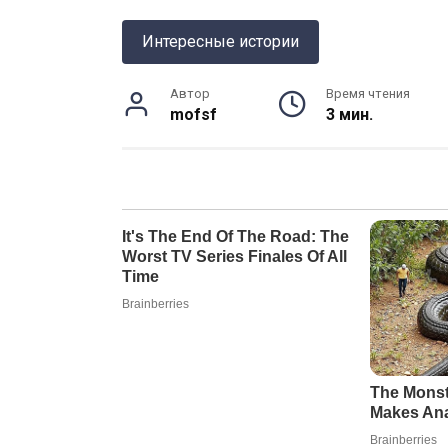
Интересные истории
Автор
Время чтения
mofsf
3 мин.