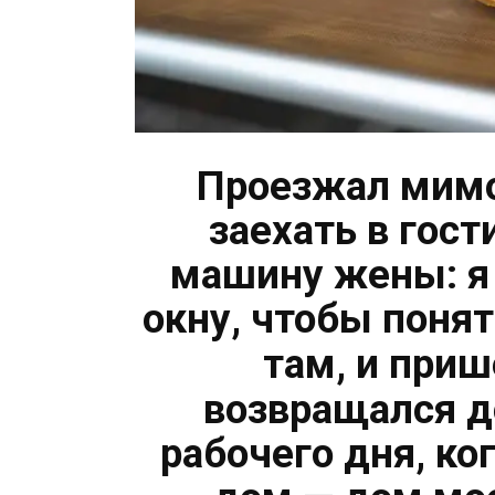
Проезжал мимо
заехать в гост
машину жены: я
окну, чтобы поня
там, и при
возвращался д
рабочего дня, к