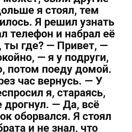
дольше я стоял, тем
илось. Я решил узнать
ал телефон и набрал её
 ты где? — Привет, —
койно, — я у подруги,
, потом поеду домой.
рез час вернусь. — У
спросил я, стараясь,
 дрогнул. — Да, всё
ок оборвался. Я стоял
рата и не знал, что