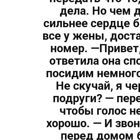
дела. Но чем 
сильнее сердце б
все у жены, дост
номер. —Привет,
ответила она спо
посидим немного
Не скучай, я че
подруги? — пере
чтобы голос не
хорошо. — И звон
перед домом б