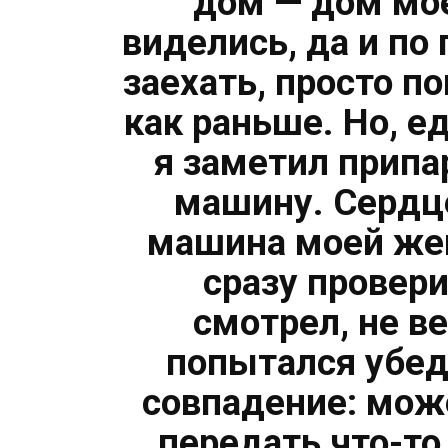
дом — дом мое
виделись, да и по
заехать, просто п
как раньше. Но, е
я заметил припа
машину. Сердце
машина моей жен
сразу провери
смотрел, не в
попытался убеди
совпадение: може
передать что-то