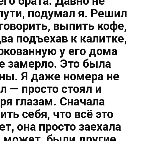
го брата. Давно не
 пути, подумал я. Решил
оговорить, выпить кофе,
два подъехав к калитке,
ркованную у его дома
 замерло. Это была
ы. Я даже номера не
л — просто стоял и
еря глазам. Сначала
ть себя, что всё это
т, она просто заехала
, может, были другие