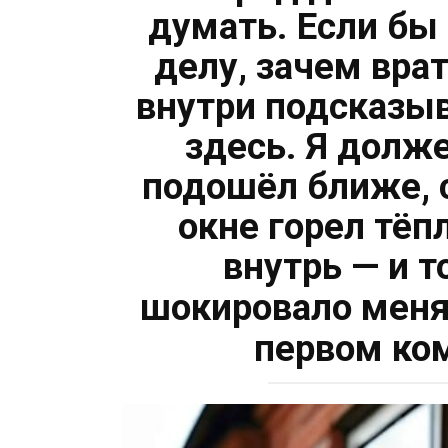
думать. Если бы
делу, зачем врат
внутри подсказыв
здесь. Я долже
подошёл ближе, 
окне горел тёп
внутрь — и т
шокировало мен
первом ко