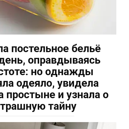
ла постельное бельё
день, оправдываясь
стоте: но однажды
яла одеяло, увидела
а простыне и узнала о
страшную тайну