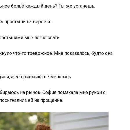
льное бельё каждый день? Ты же устанешь.
ь простыни на верёвке.
ростынями мне легче спать.
кнуло что-то тревожное. Мне показалось, будто она
или, а её привычка не менялась.
обираюсь на рынок. София помахала мне рукой с
посигналила ей на прощание.