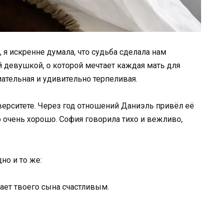
я искренне думала, что судьба сделала нам
й девушкой, о которой мечтает каждая мать для
мательная и удивительно терпеливая.
ерситете. Через год отношений Даниэль привёл её
р очень хорошо. София говорила тихо и вежливо,
но и то же:
ает твоего сына счастливым.