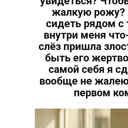
увидеться? Чтоб
жалкую рожу? 
сидеть рядом с 
внутри меня что
слёз пришла злос
быть его жертв
самой себя я сд
вообще не жале
первом ко