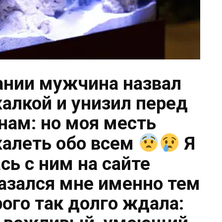
ании мужчина назвал
жалкой и унизил перед
нам: но моя месть
жалеть обо всем
Я
сь с ним на сайте
казался мне именно тем
ого так долго ждала: