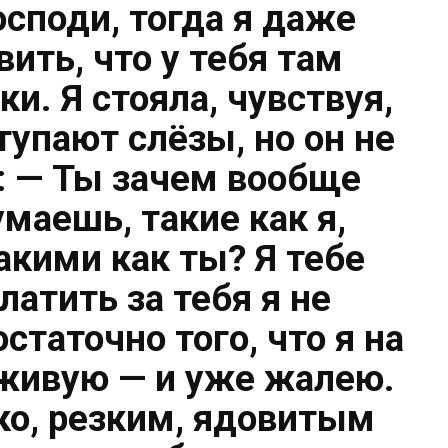
осподи, тогда я даже
ить, что у тебя там
ки. Я стояла, чувствуя,
тупают слёзы, но он не
: — Ты зачем вообще
маешь, такие как я,
акими как ты? Я тебе
латить за тебя я не
статочно того, что я на
живую — и уже жалею.
ко, резким, ядовитым