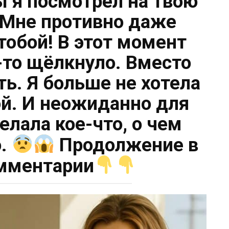
ы я посмотрел на твою
Мне противно даже
тобой! В этот момент
-то щёлкнуло. Вместо
ть. Я больше не хотела
ой. И неожиданно для
елала кое-что, о чем
ю.
Продолжение в
мментарии