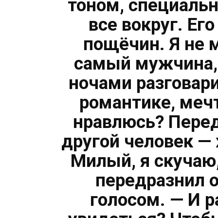
тоном, специаль
все вокруг. Ег
пощёчин. Я не м
самый мужчина, 
ночами разговари
романтике, мечт
нравлюсь? Перед
другой человек —
Милый, я скучаю
передразнил 
голосом. — И р