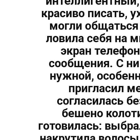
интеллигентный
красиво писать, 
могли общаться 
ловила себя на 
экран телефон
сообщения. С ни
нужной, особенн
пригласил ме
согласилась б
бешено колот
готовилась: выбра
накрутила волосы