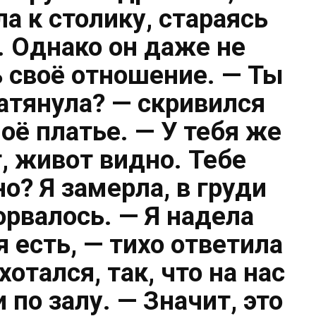
а к столику, стараясь
. Однако он даже не
 своё отношение. — Ты
натянула? — скривился
оё платье. — У тебя же
т, живот видно. Тебе
о? Я замерла, в груди
орвалось. — Я надела
я есть, — тихо ответила
хотался, так, что на нас
 по залу. — Значит, это