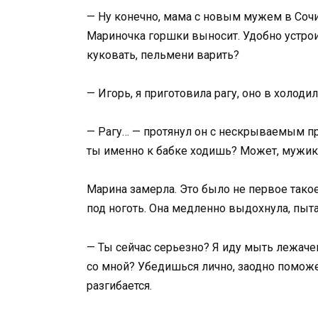
— Ну конечно, мама с новым мужем в Соч
Мариночка горшки выносит. Удобно устроил
куковать, пельмени варить?
— Игорь, я приготовила рагу, оно в холоди
— Рагу… — протянул он с нескрываемым пр
ты именно к бабке ходишь? Может, мужик 
Марина замерла. Это было не первое такое
под ноготь. Она медленно выдохнула, пыт
— Ты сейчас серьезно? Я иду мыть лежачег
со мной? Убедишься лично, заодно поможе
разгибается.