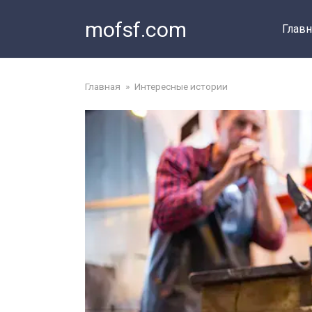
Перейти
mofsf.com
к
Главн
контенту
Главная
»
Интересные истории