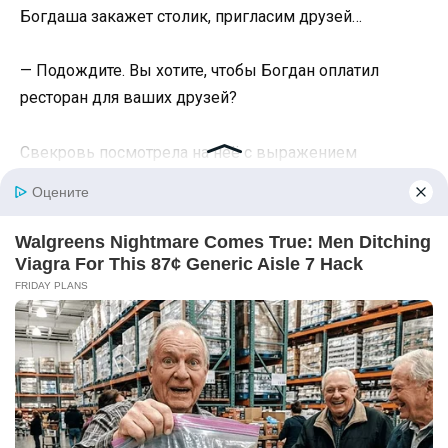
Богдаша закажет столик, пригласим друзей…
— Подождите. Вы хотите, чтобы Богдан оплатил
ресторан для ваших друзей?
Свекровь посмотрела на неё с выражением
оскорблённой невинности.
— Яночка, это же его юбилей! Кто ещё должен
платить?
— Это наш юбилей, к которому ваши друзья не
имеют никакого отношения.
— Они имеют отношение к моему сыну. Витя — его
крёстный, между прочим.