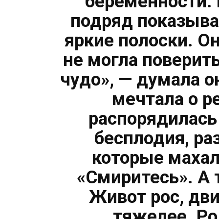
беременности. 
подряд показыва
яркие полоски. Он
не могла поверит
чудо», — думала о
мечтала о р
распорядилась
бесплодия, ра
которые махал
«Смиритесь». А 
Живот рос, дв
тяжелее. Ро