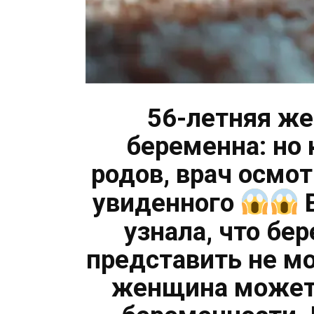
56-летняя же
беременна: но
родов, врач осмот
увиденного
В
узнала, что бе
представить не мо
женщина может 