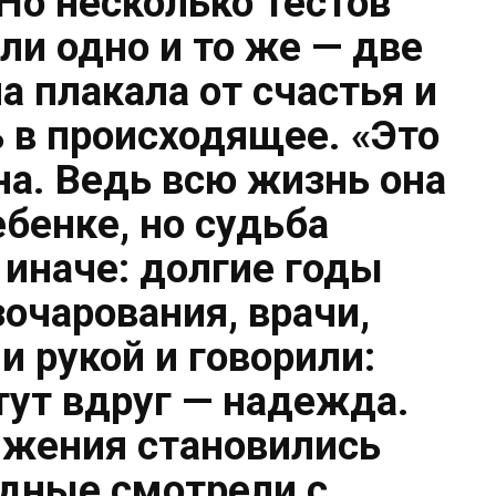
Но несколько тестов
ли одно и то же — две
а плакала от счастья и
ь в происходящее. «Это
на. Ведь всю жизнь она
ебенке, но судьба
 иначе: долгие годы
зочарования, врачи,
и рукой и говорили:
тут вдруг — надежда.
ижения становились
дные смотрели с