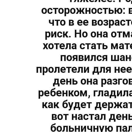
осторожностью: 
что в ее возрас
риск. Но она отм
хотела стать мат
появился шан
пролетели для не
день она разг
ребенком, гладил
как будет держа
вот настал ден
больничную пал