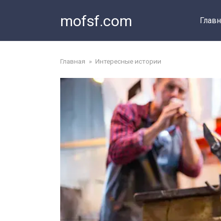
Перейти
mofsf.com
к
Главн
контенту
Главная
»
Интересные истории