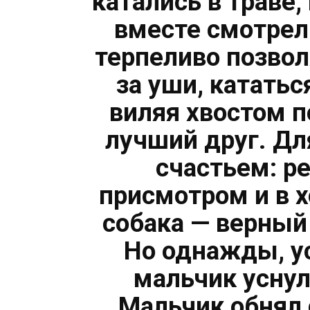
катались в траве,
вместе смотрел
терпеливо позво
за уши, кататьс
виляя хвостом п
лучший друг. Дл
счастьем: р
присмотром и в 
собака — верный
Но однажды, ус
мальчик уснул
Мальчик обнял 