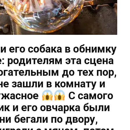
и его собака в обнимку
е: родителям эта сцена
огательным до тех пор,
не зашли в комнату и
 ужасное
С самого
к и его овчарка были
ни бегали по двору,