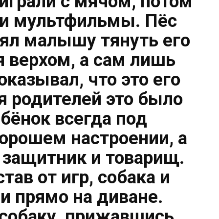
 играли с мячом, потом
и мультфильмы. Пёс
лял малышу тянуть его
я верхом, а сам лишь
оказывал, что это его
я родителей это было
ебёнок всегда под
хорошем настроении, а
 защитник и товарищ.
тав от игр, собака и
и прямо на диване.
собаку, прижавшись