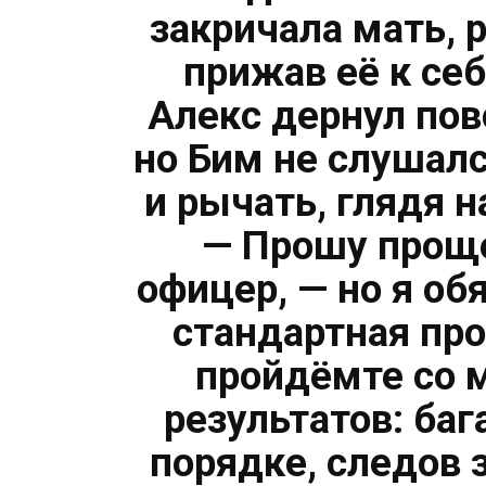
закричала мать, 
прижав её к себ
Алекс дернул пов
но Бим не слушал
и рычать, глядя 
— Прошу проще
офицер, — но я об
стандартная пр
пройдёмте со 
результатов: ба
порядке, следов