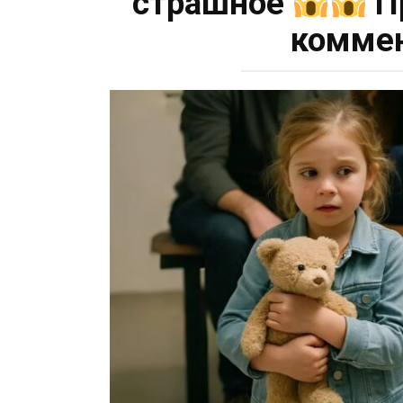
страшное
П
комме