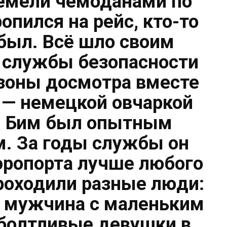
емели чемоданами по
ропился на рейс, кто-то
ибыл. Всё шло своим
 службы безопасности
зоны досмотра вместе
й — немецкой овчаркой
. Бим был опытным
. За годы службы он
эропорта лучше любого
роходили разные люди:
 мужчина с маленьким
болтливые девушки в