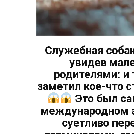
Служебная собак
увидев мале
родителями: и
заметил кое-что с
Это был са
международном а
суетливо пе