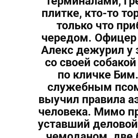
терминалами, гр
плитке, кто-то то
только что пр
чередом. Офицер
Алекс дежурил у 
со своей собако
по кличке Бим
служебным псом
выучил правила а
человека. Мимо п
уставший деловой
чемоданом, две 