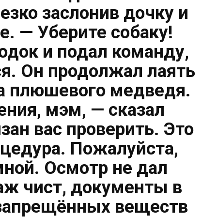
резко заслонив дочку и
е. — Уберите собаку!
одок и подал команду,
ся. Он продолжал лаять
на плюшевого медведя.
ния, мэм, — сказал
язан вас проверить. Это
оцедура. Пожалуйста,
мной. Осмотр не дал
гаж чист, документы в
 запрещённых веществ