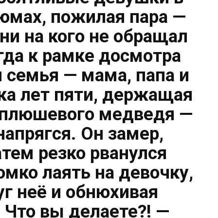
юмах, пожилая пара —
ни на кого не обращал
гда к рамке досмотра
 семья — мама, папа и
ка лет пяти, держащая
 плюшевого медведя —
напрягся. Он замер,
атем резко рванулся
омко лаять на девочку,
уг неё и обнюхивая
 Что вы делаете?! —